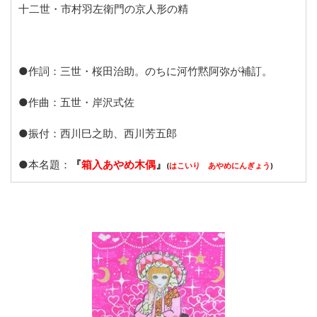
十二世・市村羽左衛門の京人形の精
●作詞：三世・桜田治助。のちに河竹黙阿弥が補訂。
●作曲：五世・岸沢式佐
●振付：西川巳之助、西川芳五郎
●本名題：
『
箱入あやめ木偶
』
(
はこいり あやめにんぎょう
)