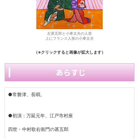
左甚五郎と小車太夫の人形
上にフランス人形の小車太夫
（※クリックすると画像が拡大します）
あらすじ
●常磐津、長唄。
●初演：万延元年、江戸市村座
四世・中村歌右衛門の甚五郎