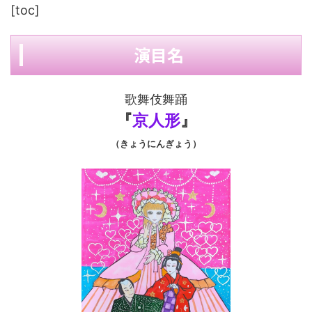
[toc]
演目名
歌舞伎舞踊
『
京人形
』
（きょうにんぎょう）