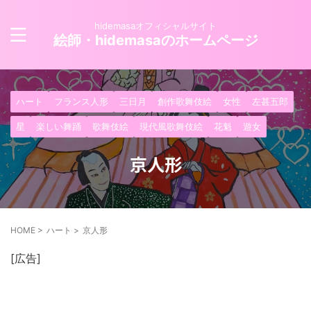
hidemasaオフィシャルサイト
絵師・hidemasaのホームページ
ハート
フランス人形
三日月
創作歌舞伎絵
女性
左甚五郎
星
楽しい舞踊
歌舞伎絵
現代風歌舞伎絵
花魁
遊女
京人形
HOME
>
ハート
>
京人形
[広告]