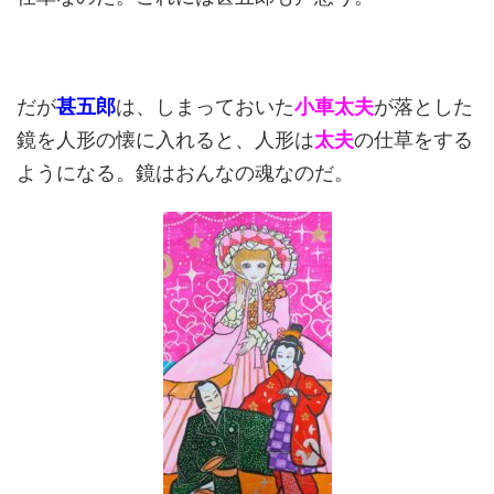
だが
甚五郎
は、しまっておいた
小車太夫
が落とした
鏡を人形の懐に入れると、人形は
太夫
の仕草をする
ようになる。鏡はおんなの魂なのだ。