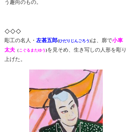
う趣向のもの。
◇◇◇
彫工の名人・
左甚五郎
は、廓で
小車
(
ひだりじんごろう
)
太夫
を見そめ、生き写しの人形を彫り
（
こぐるまたゆう
)
上げた。