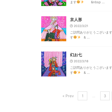
ます
&nbsp ...
京人形
2022/3/21
ご訪問ありがとうございま
す
& ...
幻お七
2022/3/18
ご訪問ありがとうございま
す
& ...
« Prev
1
…
3