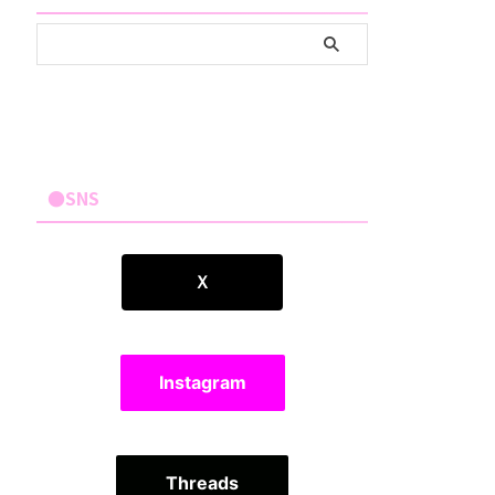
●SNS
Ｘ
Instagram
Threads