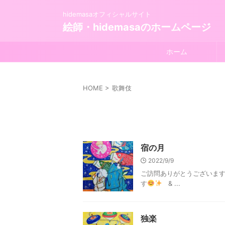
hidemasaオフィシャルサイト
絵師・hidemasaのホームページ
ホーム
HOME
>
歌舞伎
宿の月
2022/9/9
ご訪問ありがとうございま
す
& ...
独楽