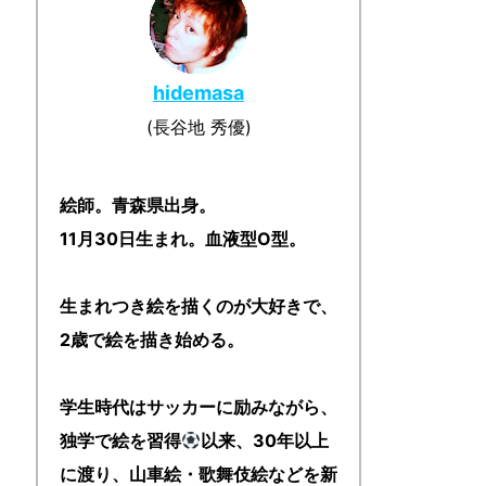
hidemasa
(長谷地 秀優)
絵師。青森県出身。
11月30日生まれ。血液型O型。
生まれつき絵を描くのが大好きで、
2歳で絵を描き始める。
学生時代はサッカーに励みながら、
独学で絵を習得
以来、30年以上
に渡り、山車絵・歌舞伎絵などを新