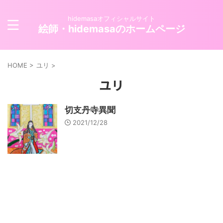
hidemasaオフィシャルサイト
絵師・hidemasaのホームページ
HOME
>
ユリ
>
ユリ
切支丹寺異聞
2021/12/28