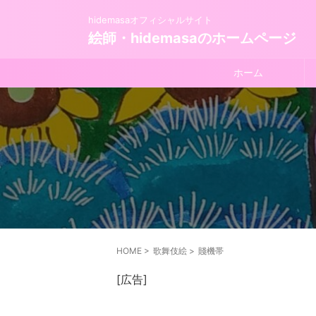
hidemasaオフィシャルサイト
絵師・hidemasaのホームページ
ホーム
HOME
>
歌舞伎絵
>
賤機帯
[広告]