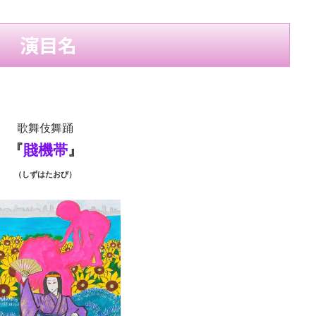
演目名
歌舞伎舞踊
『
賤機帯
』
（しずはたおび）