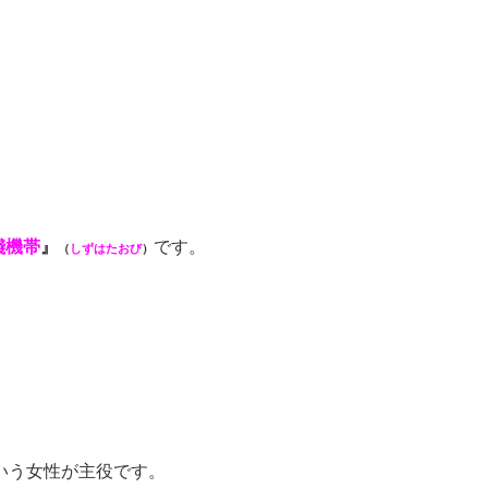
賤機帯
』
です。
（
しずはたおび
）
いう女性が主役です。