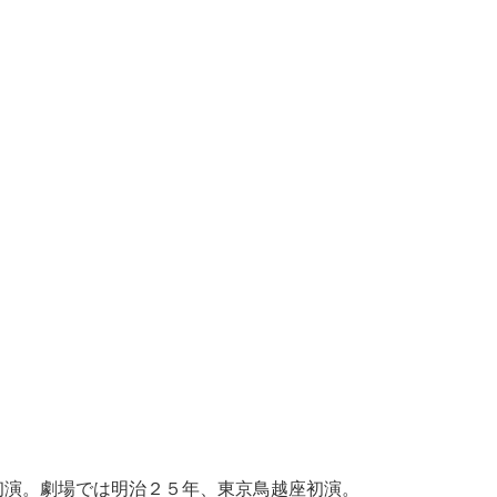
初演。劇場では明治２５年、東京鳥越座初演。