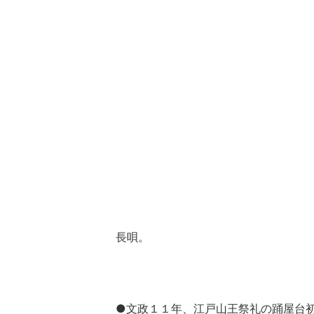
長唄。
●文政１１年、江戸山王祭礼の踊屋台