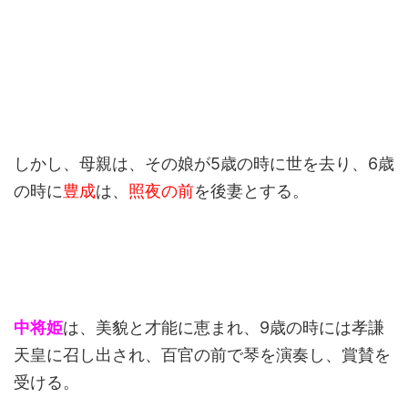
しかし、母親は、その娘が5歳の時に世を去り、6歳
の時に
豊成
は、
照夜の前
を後妻とする。
中将姫
は、美貌と才能に恵まれ、9歳の時には孝謙
天皇に召し出され、百官の前で琴を演奏し、賞賛を
受ける。