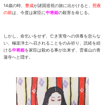
14歳の時、
豊成
が諸国巡視の旅に出かけると、
照夜
の前
は、今度は家臣に
中将姫
の殺害を命じる。
しかし、命乞いをせず、亡き実母への供養を怠らな
い、極楽浄土へ召されることをのみ祈り、読経を続
ける
中将姫
を家臣は殺める事が出来ず、雲雀山の青
蓮寺へと隠す。