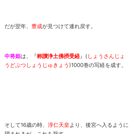
だが翌年、
豊成
が見つけて連れ戻す。
中将姫
は、『
称讃浄土佛摂受経
』(
しょうさんじょ
うどぶつしょうじゅきょう
)1000巻の写経を成す。
そして16歳の時、
淳仁天皇
より、後宮へ入るように
望まれるが、これを辞す。