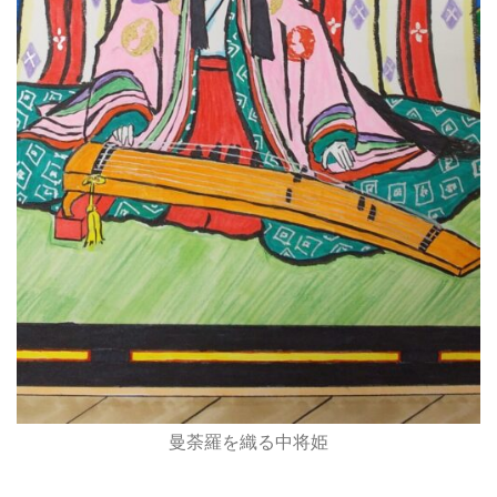
曼荼羅を織る中将姫