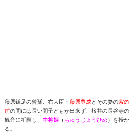
藤原鎌足の曾孫、右大臣・
藤原豊成
とその妻の
紫の
前
の間には長い間子どもが出来ず、桜井の長谷寺の
観音に祈願し、
中将姫
（
ちゅうじょうひめ
）を授か
る。