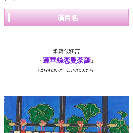
演目名
歌舞伎狂言
『
蓮華絲恋曼荼羅
』
(
はらすのいと こいのまんだら
)