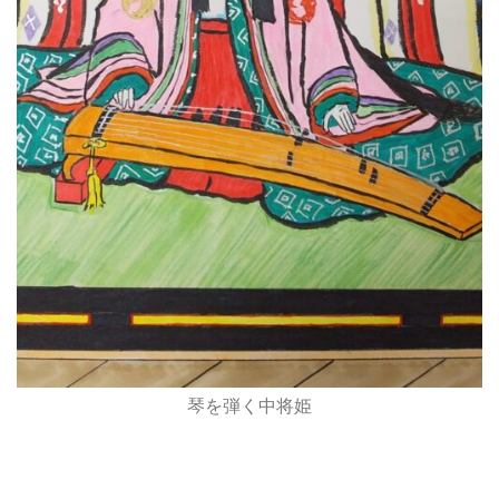
琴を弾く中将姫