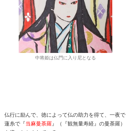
中将姫は仏門に入り尼となる
仏行に励んで、徳によって仏の助力を得て、一夜で
蓮糸で『
当麻曼荼羅
』（『観無量寿経』の曼荼羅）