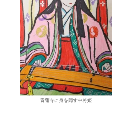
青蓮寺に身を隠す中将姫