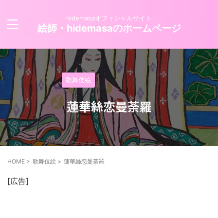
hidemasaオフィシャルサイト
絵師・hidemasaのホームページ
歌舞伎絵
蓮華絲恋曼荼羅
HOME
>
歌舞伎絵
>
蓮華絲恋曼荼羅
[広告]