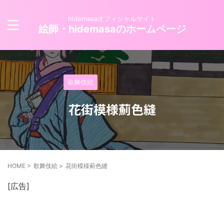
hidemasaオフィシャルサイト
絵師・hidemasaのホームページ
歌舞伎絵
花街模様薊色縫
HOME
>
歌舞伎絵
>
花街模様薊色縫
[広告]