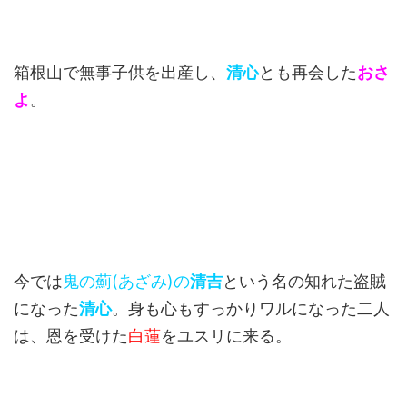
箱根山で無事子供を出産し、
清心
とも再会した
おさ
よ
。
今では
鬼の薊(あざみ)の
清吉
という名の知れた盗賊
になった
清心
。身も心もすっかりワルになった二人
は、恩を受けた
白蓮
をユスリに来る。