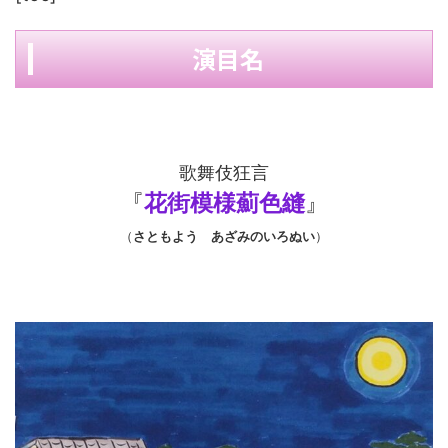
演目名
歌舞伎狂言
『
花街模様薊色縫
』
（
さともよう あざみのいろぬい
）