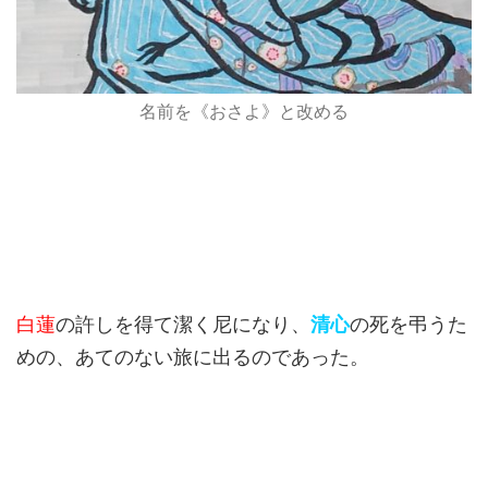
名前を《おさよ》と改める
白蓮
の許しを得て潔く尼になり、
清心
の死を弔うた
めの、あてのない旅に出るのであった。