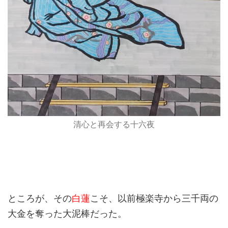
清心と再会する十六夜
ところが、その
白蓮
こそ、以前極楽寺から三千両の
大金を奪った大泥棒だった。