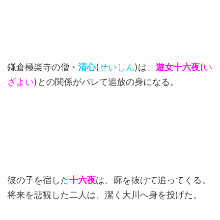
鎌倉極楽寺の僧・
清心
(
せいしん
)は、
遊女十六夜
(
い
ざよい
)との関係がバレて追放の身になる。
彼の子を宿した
十六夜
は、廓を抜けて追ってくる。
将来を悲観した二人は、潔く大川へ身を投げた。