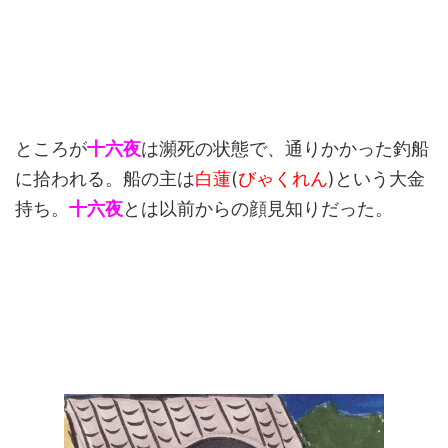
ところが
十六夜
は瀕死の状態で、通りかかった釣船
に拾われる。船の主は
白蓮
(
びゃくれん
)という大金
持ち。
十六夜
とは以前からの顔見知りだった。