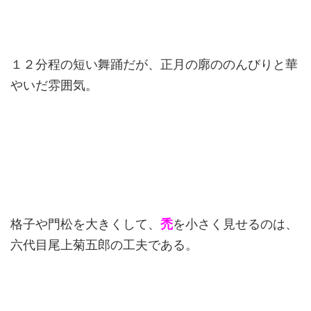
１２分程の短い舞踊だが、正月の廓ののんびりと華
やいだ雰囲気。
格子や門松を大きくして、
禿
を小さく見せるのは、
六代目尾上菊五郎の工夫である。