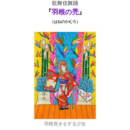
歌舞伎舞踊
『
羽根の禿
』
（はねのかむろ）
羽根突きをする少女