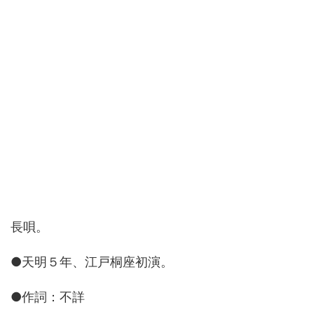
長唄。
●天明５年、江戸桐座初演。
●作詞：不詳