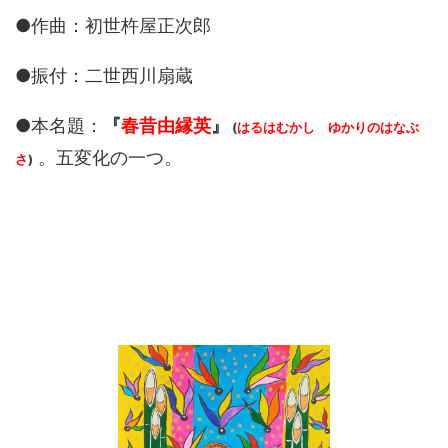
●作曲：初世杵屋正次郎
●振付：二世西川扇蔵
●本名題：
『
春昔由縁英
』
(
はるはむかし ゆかりのはなぶ
。五変化の一つ。
さ
)