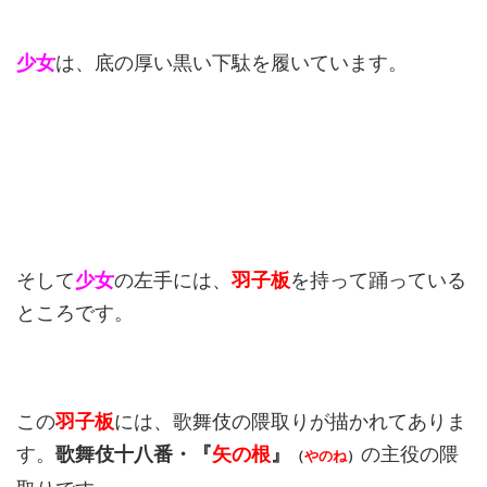
少女
は、底の厚い黒い下駄を履いています。
そして
少女
の左手には、
羽子板
を持って踊っている
ところです。
この
羽子板
には、歌舞伎の隈取りが描かれてありま
す。
歌舞伎十八番・『
矢の根
』
の主役の隈
（
やのね
）