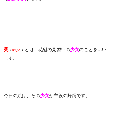
禿
とは、花魁の見習いの
少女
のことをいい
（
かむろ
）
ます。
今日の絵は、その
少女
が主役の舞踊です。