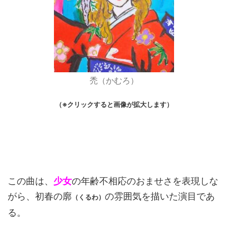
禿（かむろ）
（※クリックすると画像が拡大します）
この曲は、
少女
の年齢不相応のおませさを表現しな
がら、初春の廓
の雰囲気を描いた演目であ
（くるわ）
る。