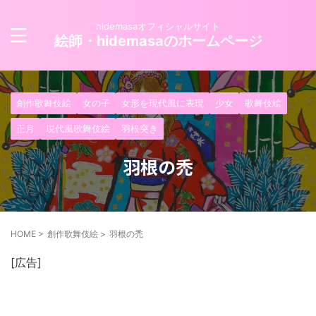
hidemasaオフィシャルサイト
絵師・hidemasaのホームページ
創作歌舞伎絵
女の子
女形を現代風に表現
少女
歌舞伎絵
正月
現代風歌舞伎絵
羽根突き
羽根の禿
HOME
>
創作歌舞伎絵
>
羽根の禿
[広告]