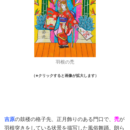
羽根の禿
（※クリックすると画像が拡大します）
吉原
の鼓楼の格子先、正月飾りのある門口で、
禿
が
羽根突きをしている状景を描写した風俗舞踊。朗ら