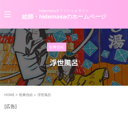
hidemasaオフィシャルサイト
絵師・hidemasaのホームページ
歌舞伎絵
浮世風呂
HOME
>
歌舞伎絵
>
浮世風呂
[広告]