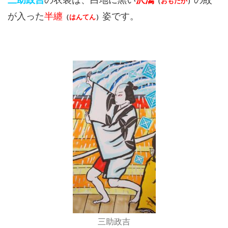
（
おもだか
）
が入った
半纏
姿です。
（
はんてん
）
三助政吉