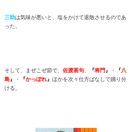
三助
は気味が悪いと、塩をかけて退散させるのであ
った。
そして、まぜこぜ節で、
佐渡甚句
、
『
将門
』
・
『
八
島
』
・
『
かっぽれ
』
ほかを次々仕方ばなしで踊り分
ける。