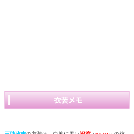
衣装メモ
三助政吉
の衣装は、白地に黒い
沢瀉
の紋