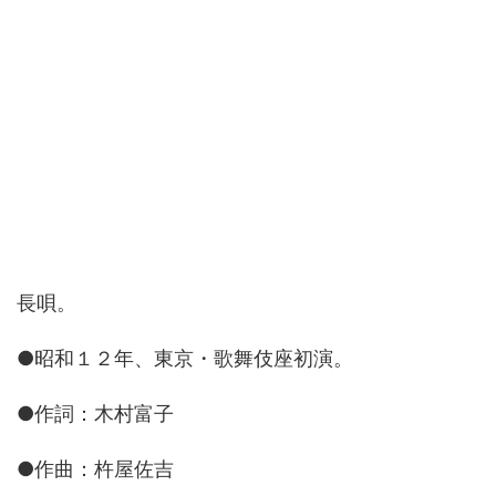
長唄。
●昭和１２年、東京・歌舞伎座初演。
●作詞：木村富子
●作曲：杵屋佐吉