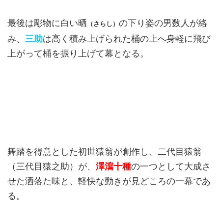
最後は彫物に白い晒
の下り姿の男数人が絡
（さらし）
み、
三助
は高く積み上げられた桶の上へ身軽に飛び
上がって桶を振り上げて幕となる。
舞踏を得意とした初世猿翁が創作し、二代目猿翁
（三代目猿之助）が、
澤瀉十種
の一つとして大成さ
せた洒落た味と、軽快な動きが見どころの一幕であ
る。