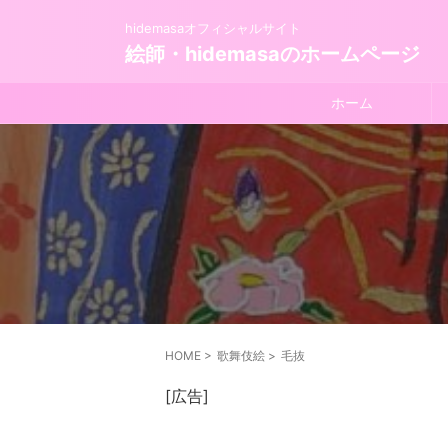
hidemasaオフィシャルサイト
絵師・hidemasaのホームページ
ホーム
HOME
>
歌舞伎絵
>
毛抜
[広告]