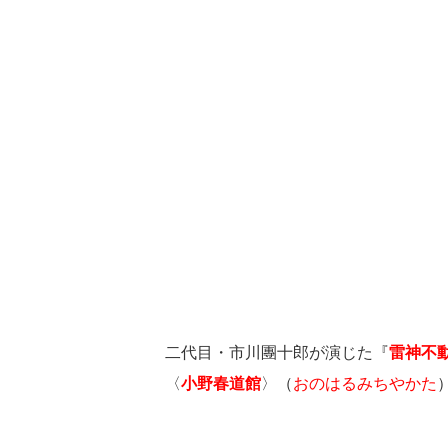
二代目・市川團十郎が演じた『
雷神不
〈
小野春道館
〉（
おのはるみちやかた