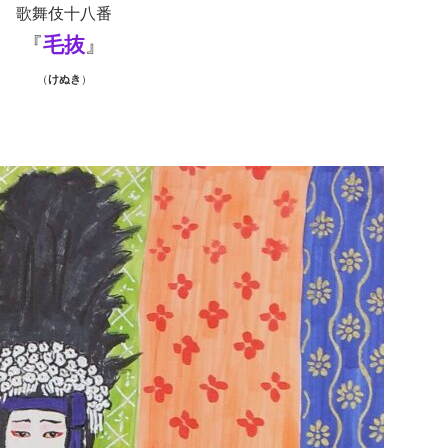
歌舞伎十八番
『
毛抜
』
（
けぬき
）