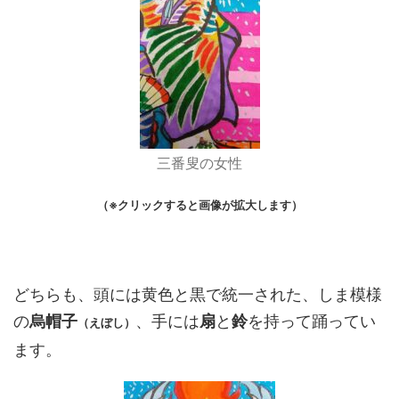
三番叟の女性
（※クリックすると画像が拡大します）
どちらも、頭には黄色と黒で統一された、しま模様
の
烏帽子
、手には
扇
と
鈴
を持って踊ってい
（えぼし）
ます。