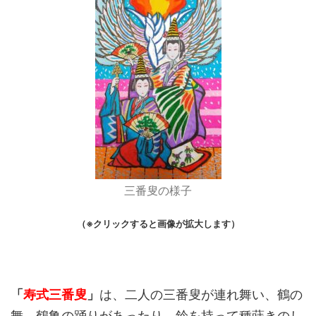
三番叟の様子
（※クリックすると画像が拡大します）
「
寿式三番叟
」
は、二人の三番叟が連れ舞い、鶴の
舞、鶴亀の踊りがあったり、鈴を持って種蒔きのし