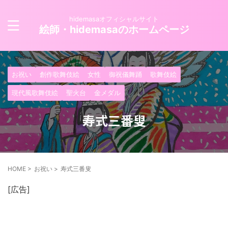
hidemasaオフィシャルサイト
絵師・hidemasaのホームページ
お祝い
創作歌舞伎絵
女性
御祝儀舞踊
歌舞伎絵
現代風歌舞伎絵
聖火台
金メダル
寿式三番叟
HOME
>
お祝い
>
寿式三番叟
[広告]