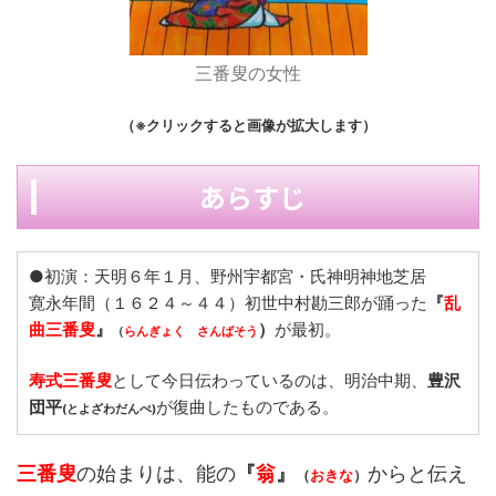
三番叟の女性
（※クリックすると画像が拡大します）
あらすじ
●初演：天明６年１月、野州宇都宮・氏神明神地芝居
寛永年間（１６２４～４４）初世中村勘三郎が踊った
『
乱
曲三番叟
』
）
が最初。
（
らんぎょく さんばそう
寿式三番叟
として今日伝わっているのは、明治中期、
豊沢
団平
が復曲したものである。
(とよざわだんぺ)
三番叟
の始まりは、能の
『
翁
』
からと伝え
（
おきな
）