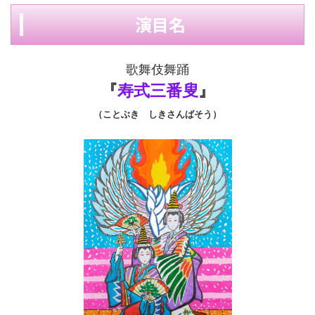
演目名
歌舞伎舞踊
『
寿式三番叟
』
（ことぶき しきさんばそう）