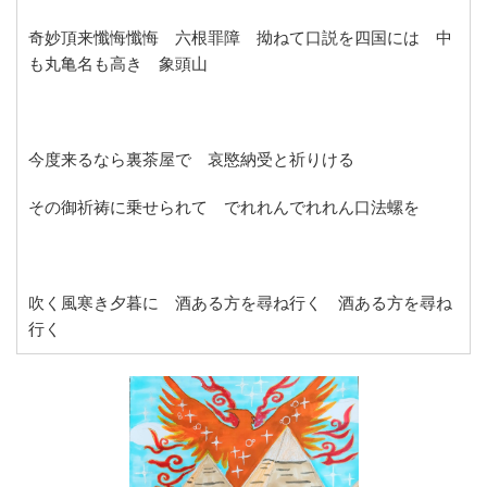
奇妙頂来懺悔懺悔 六根罪障 拗ねて口説を四国には 中
も丸亀名も高き 象頭山
今度来るなら裏茶屋で 哀愍納受と祈りける
その御祈祷に乗せられて でれれんでれれん口法螺を
吹く風寒き夕暮に 酒ある方を尋ね行く 酒ある方を尋ね
行く