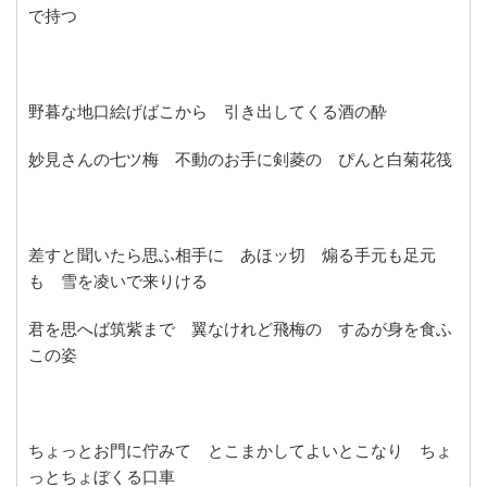
で持つ
野暮な地口絵げばこから 引き出してくる酒の酔
妙見さんの七ツ梅 不動のお手に剣菱の ぴんと白菊花筏
差すと聞いたら思ふ相手に あほッ切 煽る手元も足元
も 雪を凌いで来りける
君を思へば筑紫まで 翼なけれど飛梅の すゐが身を食ふ
この姿
ちょっとお門に佇みて とこまかしてよいとこなり ちょ
っとちょぼくる口車