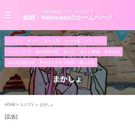
hidemasaオフィシャルサイト
絵師・hidemasaのホームページ
エジプト
ギャル
ギャル系
ギャル風
ピラミッド
フェニックス
創作歌舞伎絵
女の子
楽しい舞踊
歌舞伎絵
現代風歌舞伎絵
男性役を女性で表現
願人坊主
まかしょ
HOME
>
エジプト
>
まかしょ
[広告]