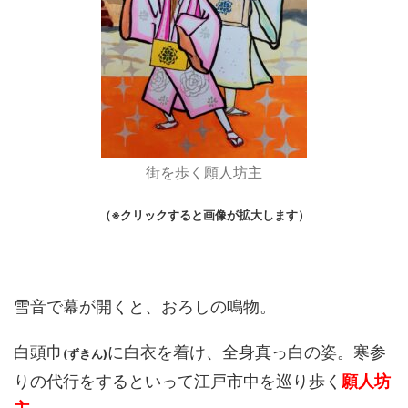
街を歩く願人坊主
（※クリックすると画像が拡大します）
雪音で幕が開くと、おろしの鳴物。
白頭巾
に白衣を着け、全身真っ白の姿。寒参
(ずきん)
りの代行をするといって江戸市中を巡り歩く
願人坊