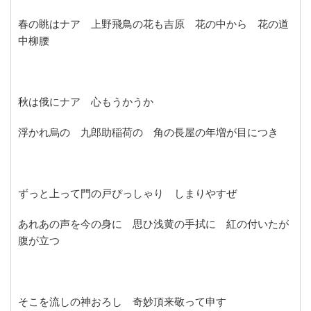
春の眺はナア 上野飛鳥の花も吉原 花の中から 花の道
中柳腰
秋は俄にナア 心もうかうか
浮かれ烏の 九郎助稲荷の 角の長屋の年増が目につき
ずっと上って門の戸ぴっしゃり しまりやすぜ
あれあの声を今の身に 思ひ浅黄の手拭に 紅の付いたが
腹が立つ
そこを流しの神おろし 奇妙頂来敬って申す