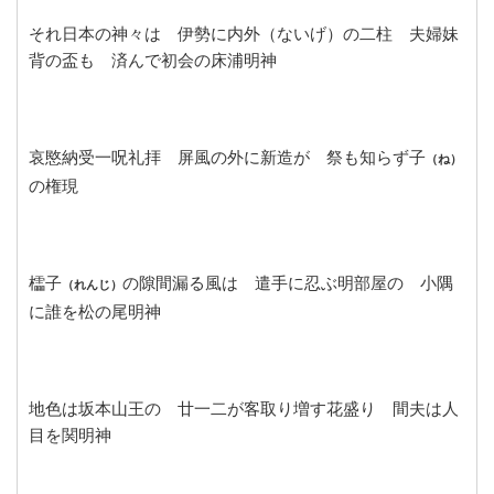
それ日本の神々は 伊勢に内外（ないげ）の二柱 夫婦妹
背の盃も 済んで初会の床浦明神
哀愍納受一呪礼拝 屏風の外に新造が 祭も知らず子
（ね）
の権現
櫺子
の隙間漏る風は 遣手に忍ぶ明部屋の 小隅
（れんじ）
に誰を松の尾明神
地色は坂本山王の 廿一二が客取り増す花盛り 間夫は人
目を関明神