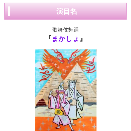
演目名
歌舞伎舞踊
『
まかしょ
』