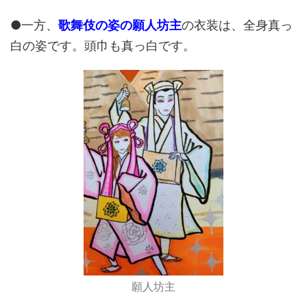
●一方、
歌舞伎の姿の願人坊主
の衣装は、全身真っ
白の姿です。頭巾も真っ白です。
願人坊主