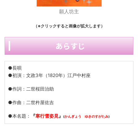
願人坊主
（※クリックすると画像が拡大します）
あらすじ
●長唄
●初演：文政3年（1820年）江戸中村座
●作詞：二世桜田治助
●作曲：二世杵屋佐吉
●本名題：
『
寒行雪姿見
』
(
かんぎょう ゆきのすがたみ
)