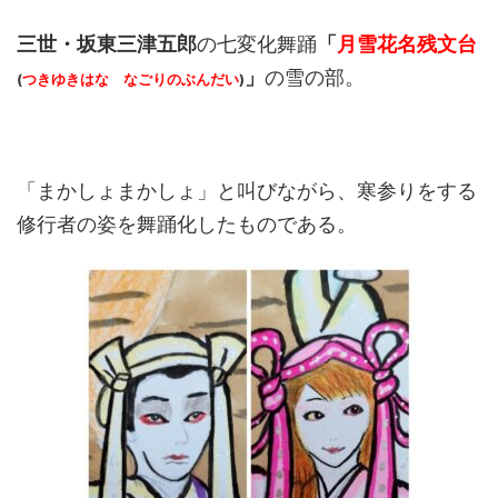
三世・坂東三津五郎
の七変化舞踊
「
月雪花名残文台
」
の雪の部。
(
つきゆきはな なごりのぶんだい
)
「まかしょまかしょ」と叫びながら、寒参りをする
修行者の姿を舞踊化したものである。