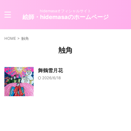
hidemasaオフィシャルサイト
絵師・hidemasaのホームページ
HOME
>
触角
触角
舞鶴雪月花
2026/6/18