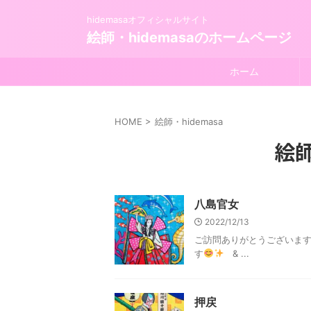
hidemasaオフィシャルサイト
絵師・hidemasaのホームページ
ホーム
HOME
>
絵師・hidemasa
絵師
八島官女
2022/12/13
ご訪問ありがとうございま
す
& ...
押戻