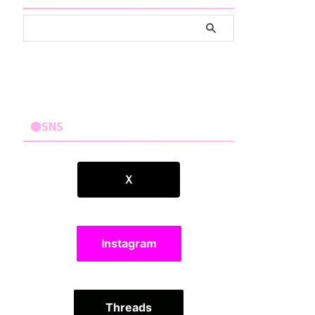
●SNS
Ｘ
Instagram
Threads