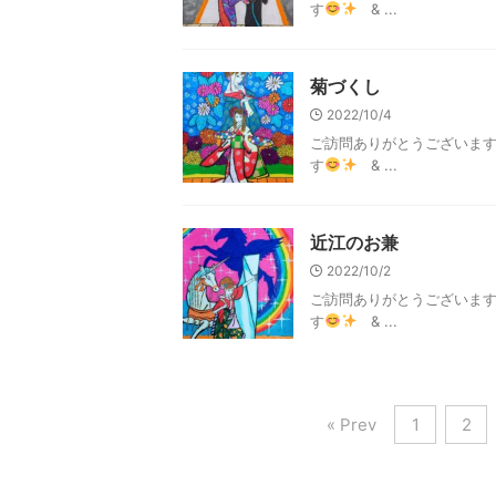
す
& ...
菊づくし
2022/10/4
ご訪問ありがとうございま
す
& ...
近江のお兼
2022/10/2
ご訪問ありがとうございま
す
& ...
« Prev
1
2