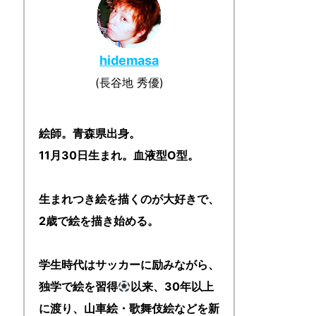
hidemasa
(長谷地 秀優)
絵師。青森県出身。
11月30日生まれ。血液型O型。
生まれつき絵を描くのが大好きで、
2歳で絵を描き始める。
学生時代はサッカーに励みながら、
独学で絵を習得
以来、30年以上
に渡り、山車絵・歌舞伎絵などを新