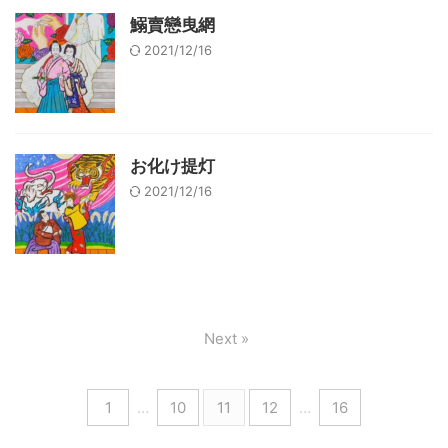
鰯賣戀曳網
2021/12/16
お化け提灯
2021/12/16
Next »
1
…
10
11
12
…
16