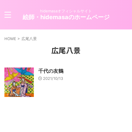
hidemasaオフィシャルサイト
絵師・hidemasaのホームページ
HOME
>
広尾八景
広尾八景
千代の友鶴
2021/10/13