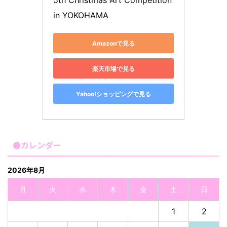
5th Christmas Art Competition 
in YOKOHAMA
Amazonで見る
楽天市場で見る
Yahoo!ショッピングで見る
●カレンダー
2026年8月
月
火
水
木
金
土
日
1
2