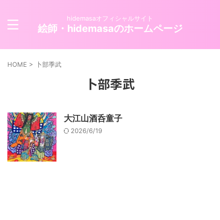
hidemasaオフィシャルサイト
絵師・hidemasaのホームページ
HOME
>
卜部季武
卜部季武
大江山酒呑童子
2026/6/19