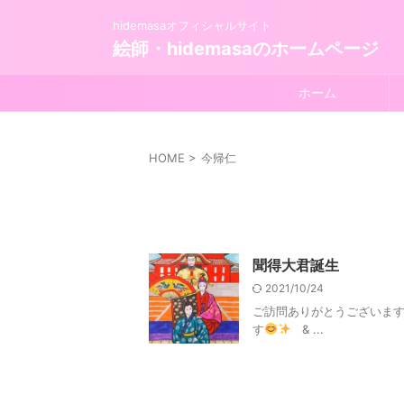
hidemasaオフィシャルサイト
絵師・hidemasaのホームページ
ホーム
HOME
>
今帰仁
聞得大君誕生
2021/10/24
ご訪問ありがとうございま
す
& ...