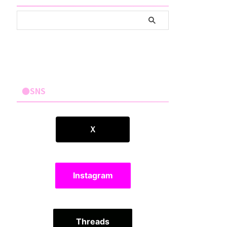
●SNS
Ｘ
Instagram
Threads