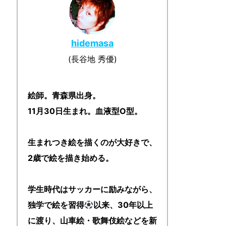
hidemasa
(長谷地 秀優)
絵師。青森県出身。
11月30日生まれ。血液型O型。
生まれつき絵を描くのが大好きで、
2歳で絵を描き始める。
学生時代はサッカーに励みながら、
独学で絵を習得
以来、30年以上
に渡り、山車絵・歌舞伎絵などを新