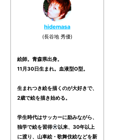
hidemasa
(長谷地 秀優)
絵師。青森県出身。
11月30日生まれ。血液型O型。
生まれつき絵を描くのが大好きで、
2歳で絵を描き始める。
学生時代はサッカーに励みながら、
独学で絵を習得
以来、30年以上
に渡り、山車絵・歌舞伎絵などを新