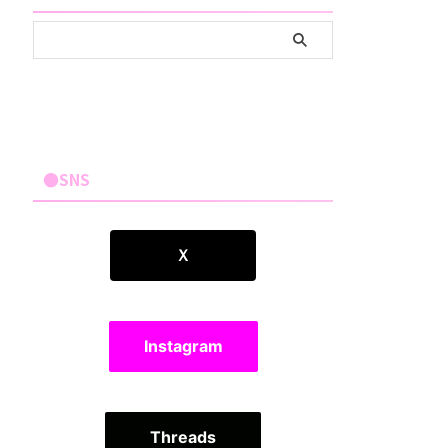
●SNS
Ｘ
Instagram
Threads