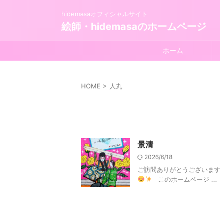
hidemasaオフィシャルサイト
絵師・hidemasaのホームページ
ホーム
HOME
>
人丸
景清
2026/6/18
ご訪問ありがとうございま
このホームページ ...