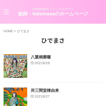
hidemasaオフィシャルサイト
絵師・hidemasaのホームページ
HOME
>
ひでまさ
ひでまさ
八重桐廓噺
2021/8/28
卅三間堂棟由来
2021/8/27