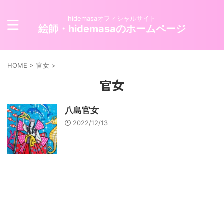
hidemasaオフィシャルサイト
絵師・hidemasaのホームページ
HOME
>
官女
>
官女
八島官女
2022/12/13