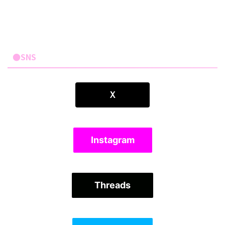
●SNS
Ｘ
Instagram
Threads